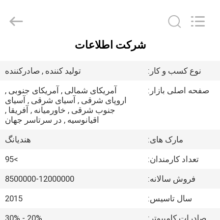
2026
Zhengzhou
Hengyang
Industrial
Co.,
Ltd.
All
شرکت اطلاعات
Rights
صفحه
Reserved.
اصلی
نوع کسب و کار:
تولید کننده , صادرکننده
صفحه اصلی بازار:
آمریکای شمالی , آمریکای جنوبی ,
محصولات
اروپای شرقی , آسیای شرقی , آسیای
جنوب شرقی , خاورمیانه , آفریقا ,
اقیانوسیه , در سرتاسر جهان
درباره
مارک های:
هندیانگ
ما
تعداد کارمندان:
>95
تور
فروش سالانه:
8500000-12000000
کارخانه
سال تاسیس:
2015
صادرات کامپیوتر:
20% - 30%