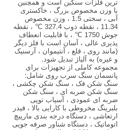
ترین فلزات سنگین است و همچنین
با وزن مخصوص بزرگ ، خاکستری
سیاست
آبی ، سختی 1.5 ، وزن مخصوص
حفظ
11.34 ، نقطه ذوب 327.4 ℃ ، نقطه
جوش 1750 ℃ ​​، با قابلیت انعطاف
حریم
پذیری عالی ، آسان است با فلز دیگر
خصوصی
(مانند روی ، قلع ، آنتیموان ، آرسنیک
و غیره) به آلیاژ تبدیل شود.
مجموعه کاملی از تجهیزات برای
پانسمان سنگ سرب روی شامل:
سنگ شکن فک ، سنگ شکن چکشی ،
سنگ شکن ضربه ای ، سنگ شکن
ضربه ای عمودی ، آسیاب توپی
بلبرینگ مخروطی با کارایی بالا ، فیدر
ارتعاشی ، دستگاه درجه بندی مارپیچ
اتوماتیک ، دستگاه شناور صرفه جویی