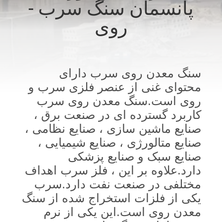
پانسمان سنگ سرب -
کنترل
روی
کیفیت
با
ما
سنگ معدن روی سرب دارای
محتوای غنی از عنصر فلزی سرب و
تماس
روی است.سنگ معدن روی سرب
بگیرید
کاربرد گسترده ای در صنعت برق ،
صنایع ماشین سازی ، صنایع نظامی ،
اخبار
صنایع متالورژی ، صنایع شیمیایی ،
صنایع سبک و صنایع پزشکی
موارد
دارد.علاوه بر این ، فلز سرب اهداف
مختلفی در صنعت نفت دارد.سرب
یکی از فلزات استخراج شده از سنگ
نقشه
معدن روی است.این یکی از نرم
سایت