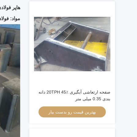
هاپر فولا
مواد: فولاد کربن ،
صفحه ارتعاشی آبگیری 20TPH 45٪ دانه
بندی 0.35 میلی متر
بهترین قیمت رو بدست بیار