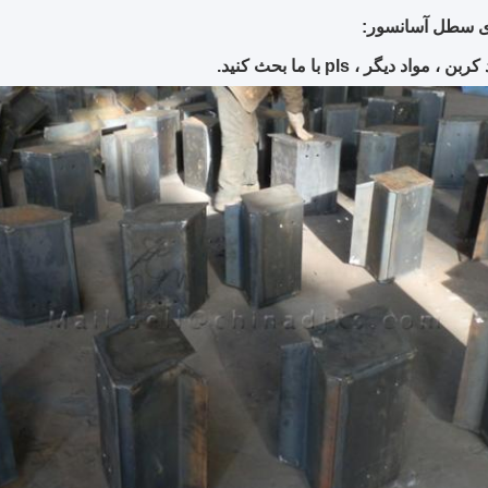
دی سطل آسانسور:
 مواد دیگر ، pls با ما بحث کنید.