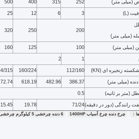
 (میلی متر)
252
315
400
500
ت (L)
3
6
12
25
ل
320
250
200
ه (میلی متر)
 (میلی متر)
100
125
160
2
1
شکسته زنجیره ای (KN)
112/160
160/224
4/315
نده (میلی متر)
386.37
482.96
618.19
772.74
(متر بر ثانیه)
0.5
رانندگی (دور در دقیقه)
71/24
19.78
15.45
ا：
چرخ دنده چرخ آسیاب 1400HP
6 دنده چرخشی 5 کیلوگرم چرخشی