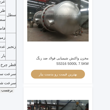
عرض
ظرفی
سطل
سط
فاصل
زمین
زنجیر
عدد
بار 
مخزن واکنش شیمیایی فولاد ضد زنگ
SS316 5000L 7.5KW
قطر چرخ د
سرعت سطل 
بهترین قیمت رو بدست بیار
سرعت شفت 
برچسب ه