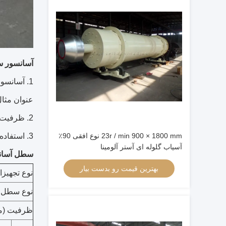
آسانسور 
1. آسانسو
عنوان مثال
2. ظرفیت انتقال زیاد است.ظرفیت را تا 480 متر مکعب در ساعت بلند کنید.
3. استفاده طولانی از زندگی.
23r / min 900 × 1800 mm نوع افقی 90٪
آسیاب گلوله ای آستر آلومینا
سطل آسانس
بهترین قیمت رو بدست بیار
نوع تجهیز
نوع سطل
ظرفیت (م