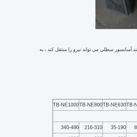
د.آسانسور سطلی می تواند نیرو را منتقل کند ، به
TB-NE1000
TB-NE800
TB-NE630
TB-
340-480
216-310
35-190
8