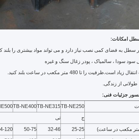
سطل
امکانات:
ر سطل به فضای کمی نصب نیاز دارد و می تواند مواد بیشتری را بلند کن
 سود سودا ، سالمیاک ، پودر زغال سنگ و غیره
ور جزئیات فنی:
ات
TB-NE250
TB-NE315
TB-NE400
NE500
ج
تی
تر مکعب در ساعت)
25-25
32-46
50-75
4-120