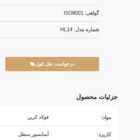
گواهی:
ISO9001
شماره مدل:
HL14
درخواست نقل قول
جزئیات محصول
فولاد کربن
مواد:
آسانسور سطل
کاربرد: