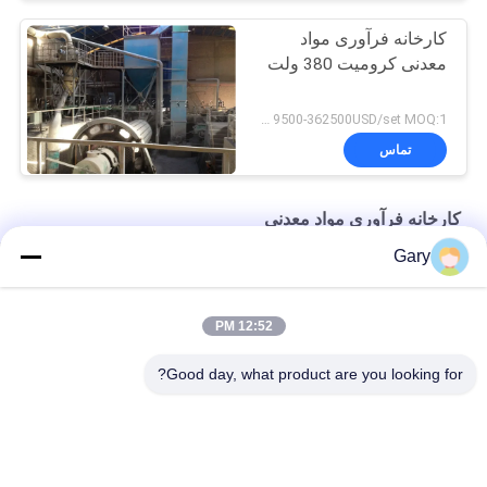
کارخانه فرآوری مواد
معدنی کرومیت 380 ولت
9500-362500USD/set MOQ:1 ست
تماس
کارخانه فرآوری مواد معدنی
Gary
سرامیک ساختاری از زیرکونیا
تجهیزات طبقه بندی طبقه بندی کننده توربین طبقه بندی کننده
12:52 PM
دستگاه های طبقه بندی هوا
Good day, what product are you looking for?
دسته بندی های محبوب
همه
ماشین خرد کردن پودر 