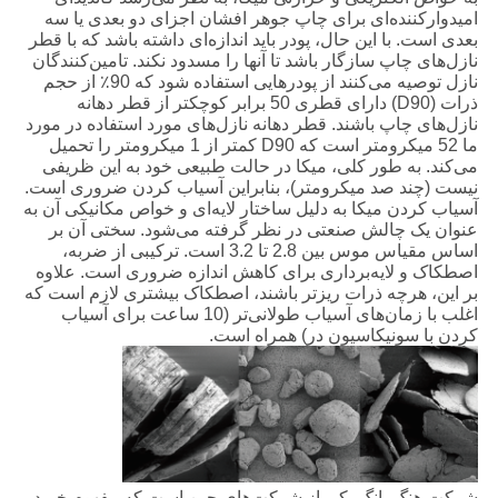
امیدوارکننده‌ای برای چاپ جوهر افشان اجزای دو بعدی یا سه
بعدی است. با این حال، پودر باید اندازه‌ای داشته باشد که با قطر
نازل‌های چاپ سازگار باشد تا آنها را مسدود نکند. تامین‌کنندگان
نازل توصیه می‌کنند از پودرهایی استفاده شود که 90٪ از حجم
ذرات (D90) دارای قطری 50 برابر کوچکتر از قطر دهانه
نازل‌های چاپ باشند. قطر دهانه نازل‌های مورد استفاده در مورد
ما 52 میکرومتر است که D90 کمتر از 1 میکرومتر را تحمیل
می‌کند. به طور کلی، میکا در حالت طبیعی خود به این ظریفی
نیست (چند صد میکرومتر)، بنابراین آسیاب کردن ضروری است.
آسیاب کردن میکا به دلیل ساختار لایه‌ای و خواص مکانیکی آن به
عنوان یک چالش صنعتی در نظر گرفته می‌شود. سختی آن بر
اساس مقیاس موس بین 2.8 تا 3.2 است. ترکیبی از ضربه،
اصطکاک و لایه‌برداری برای کاهش اندازه ضروری است. علاوه
بر این، هرچه ذرات ریزتر باشند، اصطکاک بیشتری لازم است که
اغلب با زمان‌های آسیاب طولانی‌تر (10 ساعت برای آسیاب
کردن با سونیکاسیون در) همراه است.
شرکت هنگ یانگ یکی از شرکت‌های چین است که مفهوم خرید