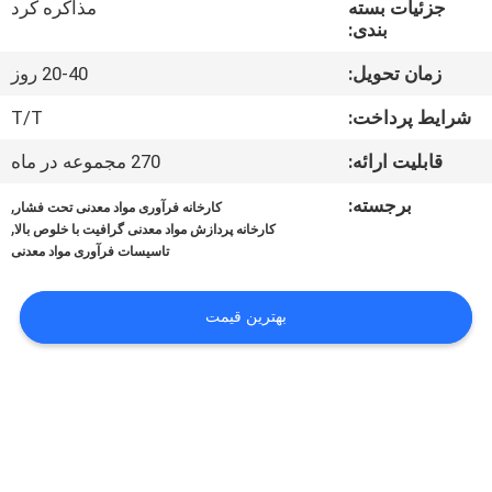
جزئیات بسته
مذاکره کرد
کنترل
بندی:
کیفیت
زمان تحویل:
20-40 روز
با
شرایط پرداخت:
T/T
ما
قابلیت ارائه:
270 مجموعه در ماه
تماس
برجسته:
,
کارخانه فرآوری مواد معدنی تحت فشار
,
بگیرید
کارخانه پردازش مواد معدنی گرافیت با خلوص بالا
تاسیسات فرآوری مواد معدنی
اخبار
بهترین قیمت
موارد
نقشه
سایت