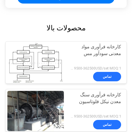
محصولات بالا
کارخانه فرآوری مواد
معدنی سودآور مس
9500-362500USD/set MOQ:1 ست
تماس
کارخانه فرآوری سنگ
معدن نیکل فلوتاسیون
9500-362500USD/set MOQ:1 ست
تماس