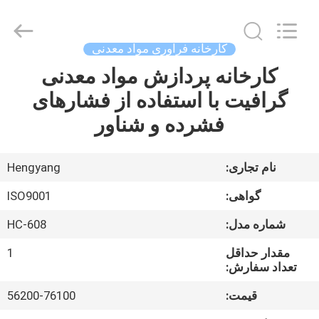
2026
Zhengzhou
Hengyang
Industrial
Co.,
کارخانه فرآوری مواد معدنی
Ltd.
All
Rights
کارخانه پردازش مواد معدنی
صفحه
Reserved.
گرافیت با استفاده از فشارهای
اصلی
فشرده و شناور
محصولات
نام تجاری:
Hengyang
درباره
گواهی:
ISO9001
ما
شماره مدل:
HC-608
مقدار حداقل
1
تور
تعداد سفارش:
کارخانه
قیمت:
56200-76100